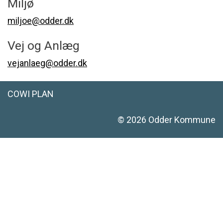
Miljø
miljoe@odder.dk
Vej og Anlæg
vejanlaeg@odder.dk
COWI PLAN
©
2026
Odder Kommune