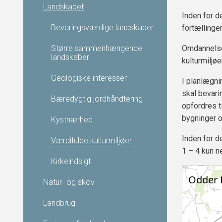
Landskabet
Inden for d
Bevaringsværdige landskaber
fortællinge
Større sammenhængende
Omdannelse
landskaber
kulturmiljø
Geologiske interesser
I planlægni
skal bevari
Bæredygtig jordhåndtering
opfordres t
bygninger o
Kystnærhed
Inden for d
Værdifulde kulturmiljøer
1 – 4 kun n
Kirkeindsigt
Natur- og skov
Landbrug