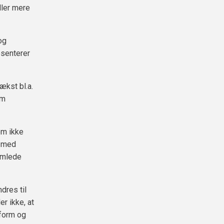
ller mere
og
senterer
kst bl.a.
om
om ikke
, med
amlede
dres til
r ikke, at
 form og