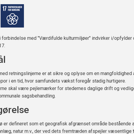
i forbindelse med "Værdifulde kulturmiljøer" indvirker i/opfylder
17.
ål
ed retningslinjerne er at sikre og oplyse om en mangfoldighed 
spor i en tid, hvor samfundets vækst foregår stadig hurtigere.
erne skal være pejlemærker for stedernes daglige drift og vedli
ommunale sagsbehandling.
ørelse
ljø er defineret som et geografisk afgrænset område bestående 
anlæg, natur m.v., der ved dets fremtræden afspejler væsentlige 