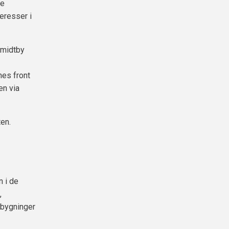
ke
eresser i
 midtby
nes front
en via
en.
n i de
,
 bygninger