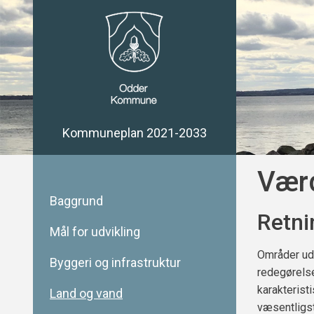
Kommuneplan 2021-2033
Værd
Baggrund
Retni
Mål for udvikling
Områder udp
Byggeri og infrastruktur
redegørelse
karakterist
Land og vand
væsentligst