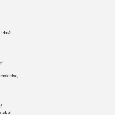
 delmål
af
geholdelse,
af
træk af