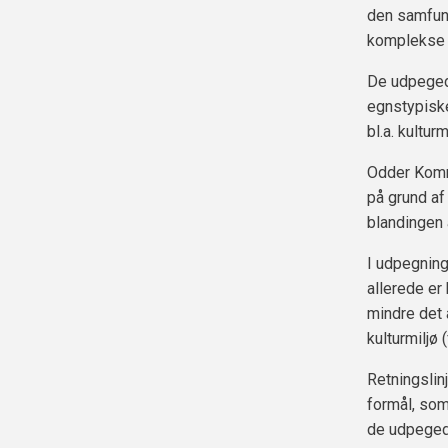
den samfund
komplekse s
De udpegede
egnstypisk
bl.a. kultur
Odder Kommu
på grund af
blandingen 
I udpegning
allerede er
mindre det 
kulturmiljø 
Retningslin
formål, som
de udpegede