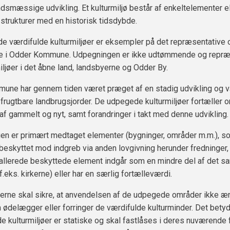
smæssige udvikling. Et kulturmiljø består af enkeltelementer e
trukturer med en historisk tidsdybde.
 værdifulde kulturmiljøer er eksempler på det repræsentative 
e i Odder Kommune. Udpegningen er ikke udtømmende og repræ
miljøer i det åbne land, landsbyerne og Odder By.
ne har gennem tiden været præget af en stadig udvikling og væ
 frugtbare landbrugsjorder. De udpegede kulturmiljøer fortæller 
af gammelt og nyt, samt forandringer i takt med denne udvikling.
en er primært medtaget elementer (bygninger, områder m.m.), s
 beskyttet mod indgreb via anden lovgivning herunder fredninger
allerede beskyttede element indgår som en mindre del af det s
(f.eks. kirkerne) eller har en særlig fortælleværdi.
jerne skal sikre, at anvendelsen af de udpegede områder ikke æn
 ødelægger eller forringer de værdifulde kulturminder. Det betyde
 kulturmiljøer er statiske og skal fastlåses i deres nuværende