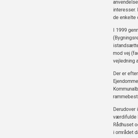
anvendelse,
interesser.
de enkelte 
I 1999 gen
(Bygningsre
istandsætte
mod vej (fa
vejledning 
Der er efte
Ejendomme m
Kommunalbe
rammebest
Derudover i
værdifulde 
Rådhuset o
i området d