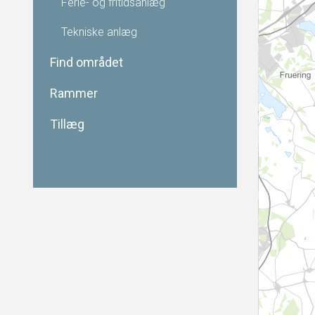
Ferie- og fritidsanlæg
Tekniske anlæg
Find området
Rammer
Tillæg