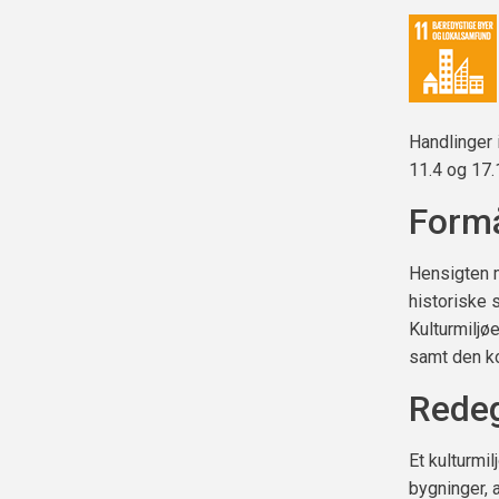
Handlinger 
11.4 og 17.
Form
Hensigten m
historiske 
Kulturmiljø
samt den k
Redeg
Et kulturmi
bygninger, 