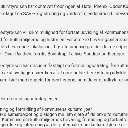
ulturstyrelsen har ophævet fredningen af Hotel Phønix. Odder
foretaget en SAVE-registrering og vurderet ejendommen til beva
tyrelsen vil sikre mulighed for fortsat udvikling af kommunen
 for kulturmiljøerne og historien. For at sikre bevaringsinteress
des bevarende lokalplaner. I første omgang gælder det de udp
r i Over Randlev, Torrild, Bovlstrup, Falling, Sondrup og Bjerager.
tyrelsen har desuden fastlagt en formidlingsstrategi for kultur
n skal synliggøre værdien af at opretholde, beskytte og udvikle
turmiljøer med respekt for den historie, som de er et udtryk for o
r i formidlingsstrategien er:
ning og formidling af kommunens kulturmiljøer.
yrke samarbejdet og dialogen mellem ejere af de enkelte kulturmi
 Kommune om kulturmiljøernes bevaring, formidling og fortsatte 
gørelse og integrering af det potentiale, som kulturmiljøerne er i 