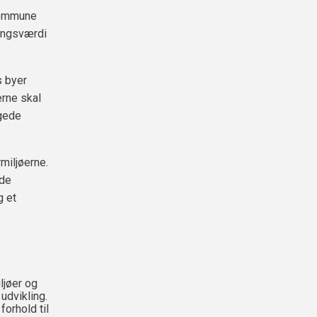
 Kommune
ringsværdi
s byer
erne skal
egede
miljøerne.
 de
g et
ljøer og
udvikling.
forhold til