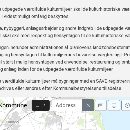
e udpegede værdifulde kulturmiljøer skal de kulturhistoriske vær
r i videst muligt omfang beskyttes.
, nybyggeri, anlægsarbejder og andre indgreb i de udpegede væ
er skal ske med respekt og hensyntagen til de kulturhistoriske væ
ngen, herunder administrationen af planlovens landzonebestemm
ng og hensyntagen til kulturmiljøernes bevarelse vægtes højt. Pri
il størst mulig hensyntagen ved anvendelse, restaurering og om
g anlæg inden for de udpegede værdifulde kulturmiljøer.
e værdifulde kulturmiljøer må bygninger med en SAVE-registreri
edrives eller ændres efter Kommunalbestyrelsens tilladelse.