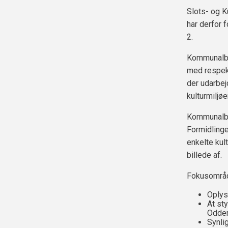
Slots- og K
har derfor 
2.
Kommunalbes
med respekt
der udarbej
kulturmiljøe
Kommunalbes
Formidlinge
enkelte kul
billede af.
Fokusområde
Oplys
At st
Odder
Synlig