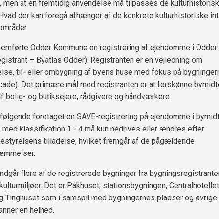
 men at en fremtidig anvendelse må tilpasses de kulturhistoris
 Hvad der kan foregå afhænger af de konkrete kulturhistoriske int
områder.
nemførte Odder Kommune en registrering af ejendomme i Odder
gistrant – Byatlas Odder). Registranten er en vejledning om
lse, til- eller ombygning af byens huse med fokus på bygninger
cade). Det primære mål med registranten er at forskønne bymidt
af bolig- og butiksejere, rådgivere og håndværkere.
rfølgende foretaget en SAVE-registrering på ejendomme i bymidt
ed klassifikation 1 - 4 må kun nedrives eller ændres efter
styrelsens tilladelse, hvilket fremgår af de pågældende
emmelser.
ndgår flere af de registrerede bygninger fra bygningsregistrante
kulturmiljøer. Det er Pakhuset, stationsbygningen, Centralhotellet
g Tinghuset som i samspil med bygningernes pladser og øvrige
anner en helhed.