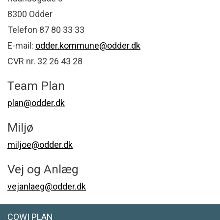
8300 Odder
Telefon 87 80 33 33
E-mail:
odder.kommune@odder.dk
CVR nr. 32 26 43 28
Team Plan
plan@odder.dk
Miljø
miljoe@odder.dk
Vej og Anlæg
vejanlaeg@odder.dk
COWI PLAN