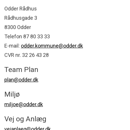
Odder Rådhus
Rådhusgade 3
8300 Odder
Telefon 87 80 33 33
E-mail:
odder.kommune@odder.dk
CVR nr. 32 26 43 28
Team Plan
plan@odder.dk
Miljø
miljoe@odder.dk
Vej og Anlæg
vejanlaeg@odder.dk