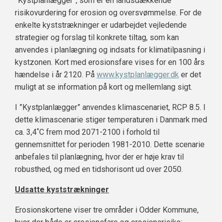
”Kystplanlægger”, som er en landsdækkende
risikovurdering for erosion og oversvømmelse. For de
enkelte kyststrækninger er udarbejdet vejledende
strategier og forslag til konkrete tiltag, som kan
anvendes i planlægning og indsats for klimatilpasning i
kystzonen. Kort med erosionsfare vises for en 100 års
hændelse i år 2120. På
www.kystplanlægger.dk
er det
muligt at se information på kort og mellemlang sigt.
I ”Kystplanlægger” anvendes klimascenariet, RCP 8.5. I
dette klimascenarie stiger temperaturen i Danmark med
ca. 3,4˚C frem mod 2071-2100 i forhold til
gennemsnittet for perioden 1981-2010. Dette scenarie
anbefales til planlægning, hvor der er høje krav til
robusthed, og med en tidshorisont ud over 2050.
Udsatte kyststrækninger
Erosionskortene viser tre områder i Odder Kommune,