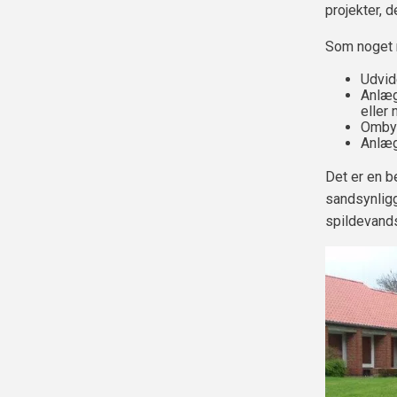
projekter, 
Som noget n
Udvid
Anlæg
eller
Ombygn
Anlæg
Det er en b
sandsynliggø
spildevands