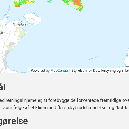
ål
d retningslinjerne er, at forebygge de forventede fremtidige ove
 som følge af et klima med flere skybrudshændelser og ”koblet
ørelse