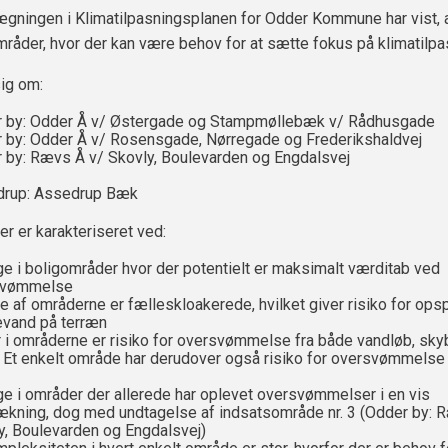
ægningen i Klimatilpasningsplanen for Odder Kommune har vist, 
mråder, hvor der kan være behov for at sætte fokus på klimatilpa
sig om:
 by: Odder Å v/ Østergade og Stampmøllebæk v/ Rådhusgade
 by: Odder Å v/ Rosensgade, Nørregade og Frederikshaldvej
 by: Rævs Å v/ Skovly, Boulevarden og Engdalsvej
rup: Assedrup Bæk
r er karakteriseret ved:
gge i boligområder hvor der potentielt er maksimalt værditab ved
svømmelse
le af områderne er fælleskloakerede, hvilket giver risiko for op
evand på terræn
r i områderne er risiko for oversvømmelse fra både vandløb, sky
. Et enkelt område har derudover også risiko for oversvømmelse 
gge i områder der allerede har oplevet oversvømmelser i en vis
ækning, dog med undtagelse af indsatsområde nr. 3 (Odder by: 
y, Boulevarden og Engdalsvej)