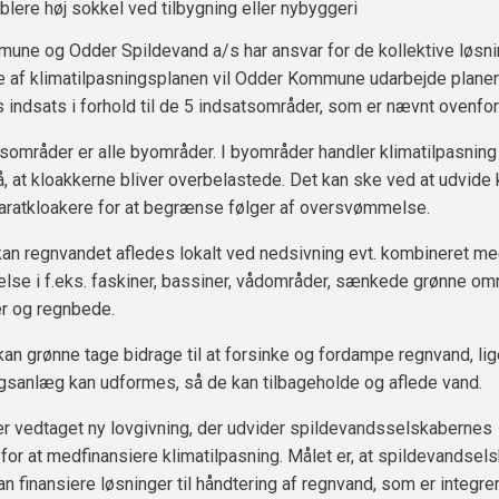
blere høj sokkel ved tilbygning eller nybyggeri
ne og Odder Spildevand a/s har ansvar for de kollektive løsnin
 af klimatilpasningsplanen vil Odder Kommune udarbejde planer
ndsats i forhold til de 5 indsatsområder, som er nævnt ovenfor
sområder er alle byområder. I byområder handler klimatilpasning 
, at kloakkerne bliver overbelastede. Det kan ske ved at udvide 
paratkloakere for at begrænse følger af oversvømmelse.
 kan regnvandet afledes lokalt ved nedsivning evt. kombineret m
else i f.eks. faskiner, bassiner, vådområder, sænkede grønne omr
er og regnbede.
an grønne tage bidrage til at forsinke og fordampe regnvand, li
gsanlæg kan udformes, så de kan tilbageholde og aflede vand.
er vedtaget ny lovgivning, der udvider spildevandsselskabernes
for at medfinansiere klimatilpasning. Målet er, at spildevandsels
n finansiere løsninger til håndtering af regnvand, som er integrer