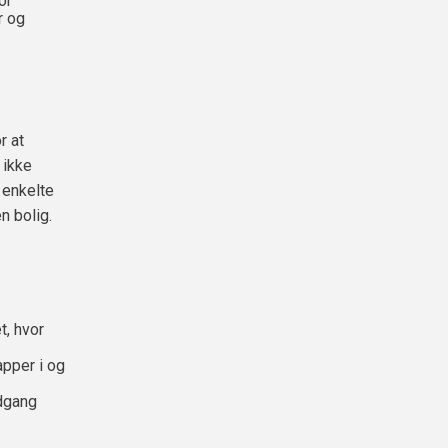
or
r og
r at
 ikke
 enkelte
n bolig.
t, hvor
apper i og
ndgang