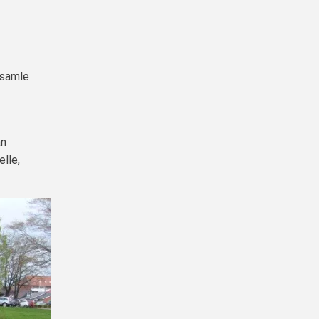
psamle
an
elle,