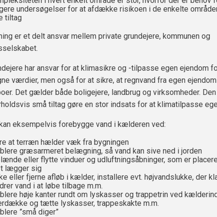
mpleksiteten i hvert enkelt område er stor, hvorfor der er behov f
igere undersøgelser for at afdække risikoen i de enkelte område
 tiltag
ning er et delt ansvar mellem private grundejere, kommunen og
sselskabet.
ndejere har ansvar for at klimasikre og -tilpasse egen ejendom fo
ne værdier, men også for at sikre, at regnvand fra egen ejendom
oer. Det gælder både boligejere, landbrug og virksomheder. Den
holdsvis små tiltag gøre en stor indsats for at klimatilpasse ege
 kan eksempelvis forebygge vand i kælderen ved:
kre at terræn hælder væk fra bygningen
ablere græsarmeret belægning, så vand kan sive ned i jorden
lænde eller flytte vinduer og udluftningsåbninger, som er placere
t lægger sig
ke eller fjerne afløb i kælder, installere evt. højvandslukke, der kl
drer vand i at løbe tilbage m.m.
ablere høje kanter rundt om lyskasser og trappetrin ved kælderi
erdække og tætte lyskasser, trappeskakte m.m.
ablere ”små diger”