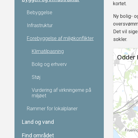
kortet.
Bebyggelse
Ny bolig- o
oversvømme
Infrastruktur
Det vil sig
Forebyggelse af miljøkonflikter
sokler.
Klimatilpasning
Bolig og erhverv
Støj
Vurdering af virkningerne på
miljøet
Rammer for lokalplaner
Land og vand
Find området