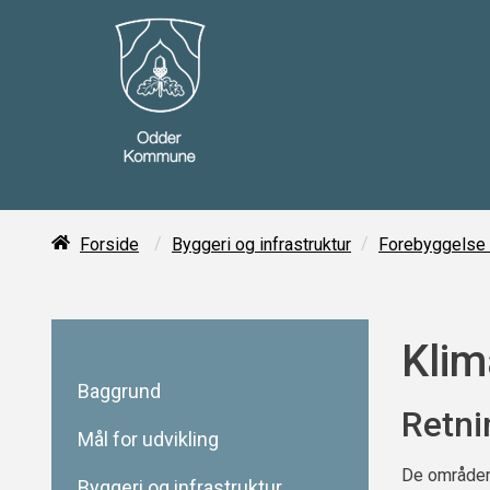
/
/
Forside
Byggeri og infrastruktur
Forebyggelse a
Klim
Baggrund
Retni
Mål for udvikling
De områder
Byggeri og infrastruktur