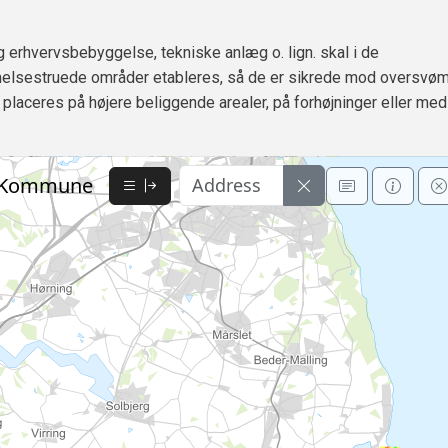
g erhvervsbebyggelse, tekniske anlæg o. lign. skal i de
lsestruede områder etableres, så de er sikrede mod oversvø
e placeres på højere beliggende arealer, på forhøjninger eller med