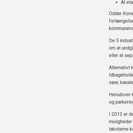
At eta
Odder Kommu
forlængelse
kommunens i
De 5 indsat
om at undgå
eller at se
Alternativt
tilbagehold
søer, kanal
Herudover k
og parkerin
I 2013 er d
muligheder 
taksterne ka