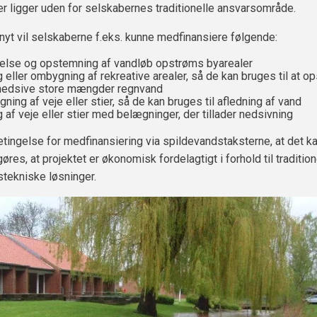
der ligger uden for selskabernes traditionelle ansvarsområde.
yt vil selskaberne f.eks. kunne medfinansiere følgende:
else og opstemning af vandløb opstrøms byarealer
 eller ombygning af rekreative arealer, så de kan bruges til at o
 nedsive store mængder regnvand
ing af veje eller stier, så de kan bruges til afledning af vand
 af veje eller stier med belægninger, der tillader nedsivning
etingelse for medfinansiering via spildevandstaksterne, at det k
res, at projektet er økonomisk fordelagtigt i forhold til tradition
tekniske løsninger.