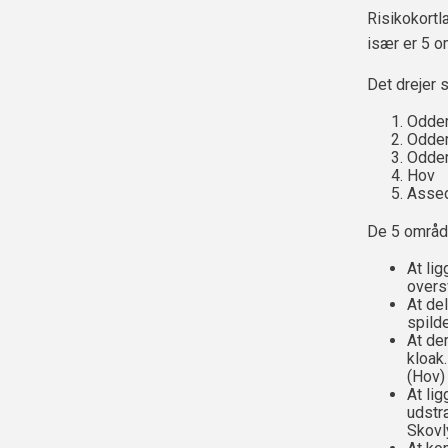
Risikokortl
især er 5 o
Det drejer 
Odder
Odder
Odder
Hov
Assed
De 5 område
At li
over
At de
spild
At de
kloak
(Hov)
At li
udstr
Skovl