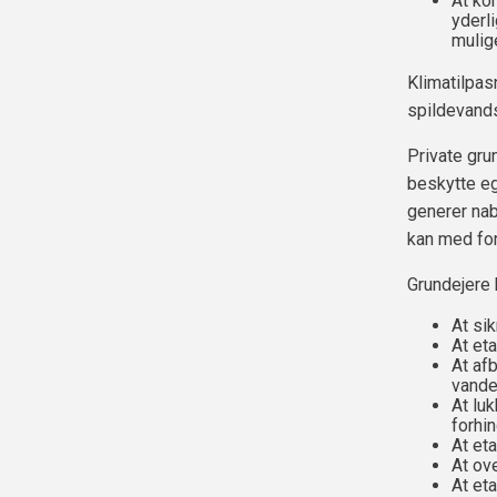
At ko
yderl
mulige
Klimatilpas
spildevand
Private gru
beskytte eg
generer nab
kan med for
Grundejere
At si
At et
At afb
vande
At luk
forhin
At et
At ov
At et