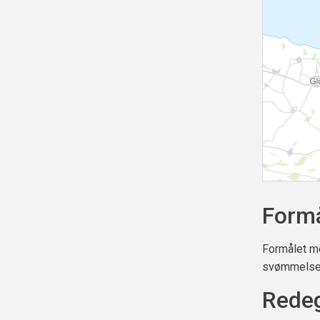
Form
Formålet me
svømmelser
Redeg