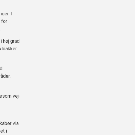
ger. I
 for
.
i høj grad
kloakker
ed
åder,
gesom vej-
kaber via
et i