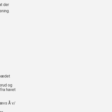
at der
sning.
spædet
brud og
fra havet
Rævs Å v/