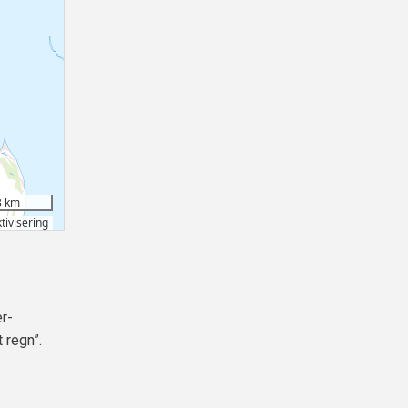
r-
 regn”.