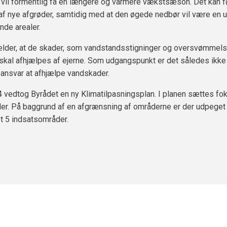
vil formentlig få en længere og varmere vækstsæson. Det kan fø
af nye afgrøder, samtidig med at den øgede nedbør vil være en u
ende arealer.
ælder, at de skader, som vandstandsstigninger og oversvømmels
 skal afhjælpes af ejerne. Som udgangspunkt er det således ikke
 ansvar at afhjælpe vandskader.
vedtog Byrådet en ny Klimatilpasningsplan. I planen sættes fo
er. På baggrund af en afgrænsning af områderne er der udpeget
 5 indsatsområder.