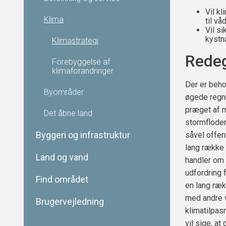
Vil k
Klima
til v
Vil s
kystn
Klimastrategi
Redeg
Forebyggelse af
klimaforandringer
Der er beho
Byområder
øgede regn
præget af m
Det åbne land
stormfloder
Byggeri og infrastruktur
såvel offent
lang række 
Land og vand
handler om 
udfordring 
Find området
en lang ræk
med andre v
Brugervejledning
klimatilpasn
vil sige, a