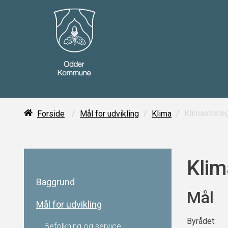
/
/
/
Klimastrateg
Forside
Mål for udvikling
Klima
Klim
Baggrund
Mål
Mål for udvikling
Byrådet:
Befolkning og service