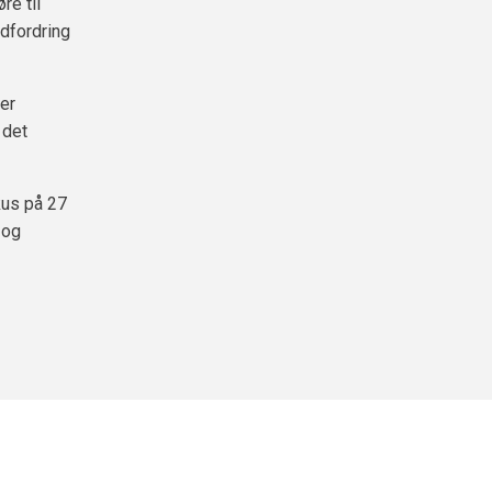
re til
dfordring
er
 det
kus på 27
 og