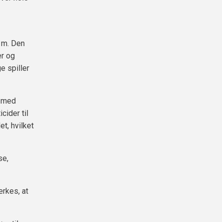
 m. Den
er og
e spiller
r med
cider til
et, hvilket
se,
rkes, at