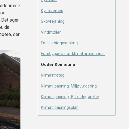
 voldsomme
Kystnærhed
 og
. Det øger
Skovrejsning
t, da
Vindmøller
boere, der
Fælles biogasanlæg
Forebyggelse af klimaforandringer
Odder Kommune
Klimastrategi
Klimatilpasning, Miljøvurdering
Klimatilpasning, §9 redegørelse
Klimatilpasningsplan