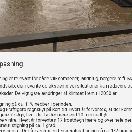
lpasning
ning er relevant for både virksomheder, landbrug, borgere m.fl. Må
redskab, der i uvante og ekstreme vejrsituationer kan reducere o
 skader. De vigtigste ændringer af klimaet frem til 2050 er:
igning på ca. 11% nedbør i perioden.
og kraftigere regnskyl på kort tid. Hvert år forventes, at der ko
igere 7 døgn, hvor der falder mere end 10 mm nedbør.
re vintre. Hvert år forventes 17 frostdøgn færre og over hele pe
ratur stigning på ca. 1 grad.
re somre. Der forventes en temperaturstigning på ca. 1/2 grad o