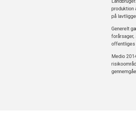
Landbruget 
produktion 
på lavtligg
Generelt g
forårsager,
offentliges
Medio 2014 
risikoområd
gennemgået