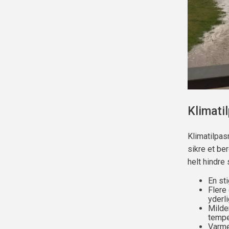
Klimati
Klimatilpas
sikre et be
helt hindre
En st
Flere 
yderl
Milde
tempe
Varme