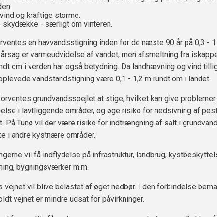
den.
vind og kraftige storme.
e skydække - særligt om vinteren.
ventes en havvandsstigning inden for de næste 90 år på 0,3 - 1
årsag er varmeudvidelse af vandet, men afsmeltning fra iskapp
undt om i verden har også betydning. Da landhævning og vind tillig
n oplevede vandstandstigning være 0,1 - 1,2 m rundt om i landet.
orventes grundvandsspejlet at stige, hvilket kan give probleme
se i lavtliggende områder, og øge risiko for nedsivning af pesti
. På Tunø vil der være risiko for indtrængning af salt i grundvand
ke i andre kystnære områder.
gerne vil få indflydelse på infrastruktur, landbrug, kystbeskyttel
tning, bygningsværker m.m.
ejnet vil blive belastet af øget nedbør. I den forbindelse bemæ
oldt vejnet er mindre udsat for påvirkninger.