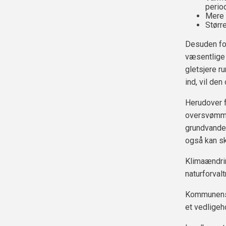
perio
Mere 
Størr
Desuden for
væsentlige 
gletsjere r
ind, vil de
Herudover f
oversvømmel
grundvandet
også kan s
Klimaændrin
naturforval
Kommunens v
et vedligeh