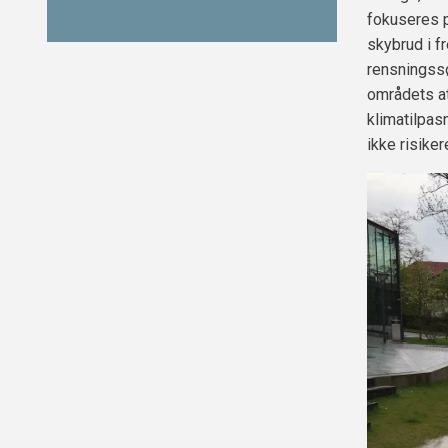
fokuseres p
skybrud i f
rensningssø
områdets at
klimatilpas
ikke risik