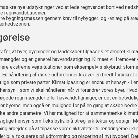
limasikre nye udstykninger ved at lede regnvandet bort ved nedsiv
åde regnvandsbassiner.
ikre bygningsmassen gennem krav til nybyggeri og -anlæg på area
ærhedszonen.
ørelse
v for, at byer, bygninger og landskaber tilpasses et ændret klima
mængder og en generel havvandsstigning. Klimaet vil fremover
ere ekstreme vejrsituationer som eksempelvis skybrud, storme,
. En håndtering af disse udfordringer kræver en bredt forankret i
lige som private parter. Klimatilpasning er endnu et hensyn - i en
hensyn - som vi skal håndterer, når vi forandrer vores byer. Hvad
øgede regnmængder eller havvandstigninger, er det en betydeli
for byerne, men også en mulighed for på en gang at skabe bedre
ke andre parametre. Vi har mulighed for at sammentænke klimat
igtige hensyn som f.eks byliv, blå strøg, arkitektur og design. 
ing arbejdes på at tilpasse vores aktiviteter til ændringerne i kl
t der bl.a. fokuseres på udformning og placering af nyt byggeri. D