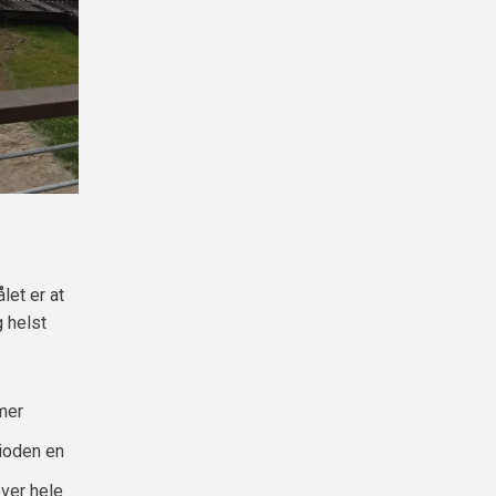
let er at
g helst
mmer
rioden en
ver hele