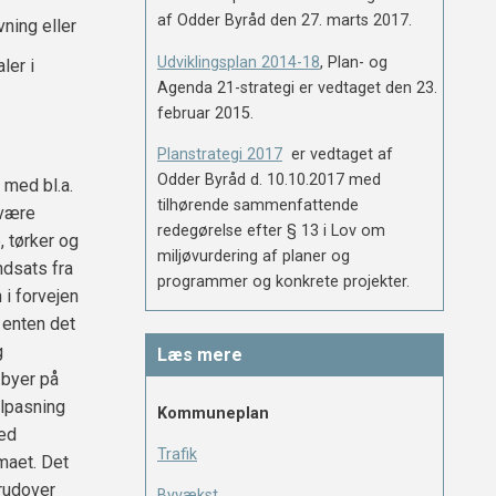
af Odder Byråd den 27. marts 2017.
ning eller
Udviklingsplan 2014-18
, Plan- og
ler i
Agenda 21-strategi er vedtaget den 23.
februar 2015.
Planstrategi 2017
er vedtaget af
Odder Byråd d. 10.10.2017 med
 med bl.a.
tilhørende sammenfattende
 være
redegørelse efter § 13 i Lov om
 tørker og
miljøvurdering af planer og
ndsats fra
programmer og konkrete projekter.
 i forvejen
 enten det
g
Læs mere
 byer på
ilpasning
Kommuneplan
Med
Trafik
imaet. Det
erudover
Byvækst