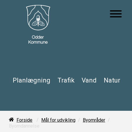
Planlægning
Trafik
Vand
Natur
/
/
/
Forside
Mål for udvikling
Byområder
Byomdannelse