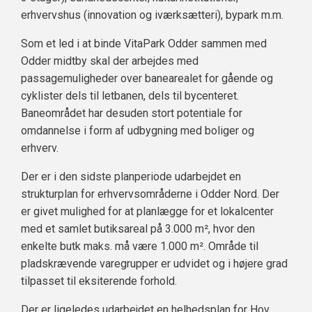
erhvervshus (innovation og iværksætteri), bypark m.m.
Som et led i at binde VitaPark Odder sammen med
Odder midtby skal der arbejdes med
passagemuligheder over banearealet for gående og
cyklister dels til letbanen, dels til bycenteret.
Baneområdet har desuden stort potentiale for
omdannelse i form af udbygning med boliger og
erhverv.
Der er i den sidste planperiode udarbejdet en
strukturplan for erhvervsområderne i Odder Nord. Der
er givet mulighed for at planlægge for et lokalcenter
med et samlet butiksareal på 3.000 m², hvor den
enkelte butk maks. må være 1.000 m². Område til
pladskrævende varegrupper er udvidet og i højere grad
tilpasset til eksiterende forhold.
Der er ligeledes udarbejdet en helhedsplan for Hov